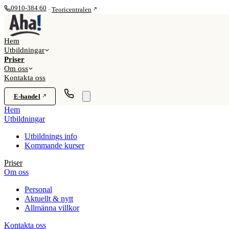
0910-384 60
·
Teoricentralen
Hem
Utbildningar
Priser
Om oss
Kontakta oss
E-handel
Hem
Utbildningar
Utbildnings info
Kommande kurser
Priser
Om oss
Personal
Aktuellt & nytt
Allmänna villkor
Kontakta oss