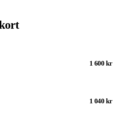
kort
1 600 kr
1 040 kr