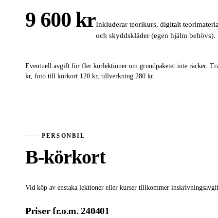
9 600 kr
Inkluderar teorikurs, digitalt teorimat
och skyddskläder (egen hjälm behövs).
Eventuell avgift för fler körlektioner om grundpaketet inte räcker. T
kr, foto till körkort 120 kr, tillverkning 280 kr.
PERSONBIL
B-körkort
Vid köp av enstaka lektioner eller kurser tillkommer inskrivningsavgif
Priser fr.o.m. 240401