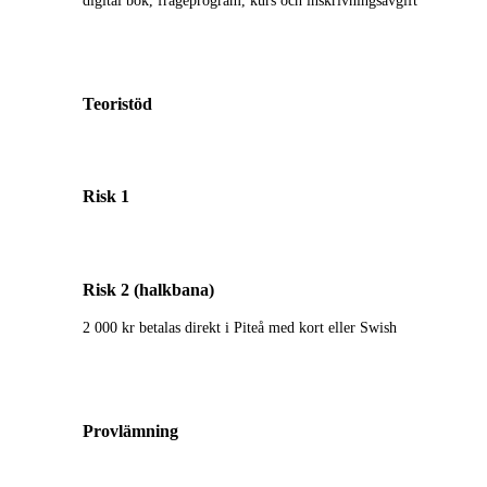
digital bok, frågeprogram, kurs och inskrivningsavgift
Teoristöd
Risk 1
Risk 2 (halkbana)
2 000 kr betalas direkt i Piteå med kort eller Swish
Provlämning