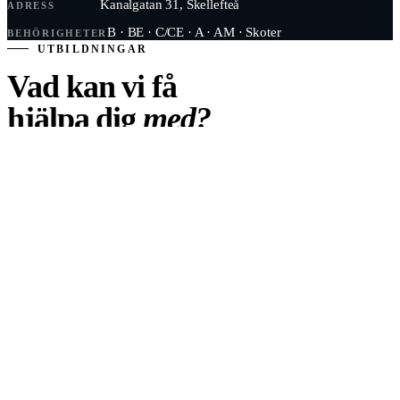
Kanalgatan 31, Skellefteå
ADRESS
B · BE · C/CE · A · AM · Skoter
BEHÖRIGHETER
UTBILDNINGAR
Vad kan vi få
hjälpa dig
med?
Se alla utbildningar
01
MEST VALDA