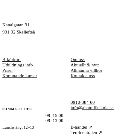
Trafikskola mitt i hjärtat av Skellefteå
Kanalgatan 31
931 32 Skellefteå
UTBILDNINGAR
TRAFIKSKOLAN
B-körkort
Om oss
Utbildnings info
Aktuellt & nytt
Priser
Allmänna villkor
Kommande kurser
Kontakta oss
ÖPPETTIDER
KONTAKT
0910-384 60
info@ahatrafikskola.se
SOMMARTIDER
Mån–tor
09–15:00
GENVÄGAR
Fre
09–13:00
E-handel ↗
Lunchstängt 12–13
Teoricentralen ↗