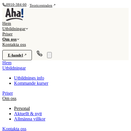
0910-384 60
·
Teoricentralen
Hem
Utbildningar
Priser
Om oss
Kontakta oss
E-handel
Hem
Utbildningar
Utbildnings info
Kommande kurser
Priser
Om oss
Personal
Aktuellt & nytt
Allmänna villkor
Kontakta oss